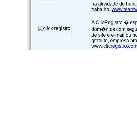
na atividade de hunt
trabalho.
www.teamwo
A ClicRegistro � esp
dom�nios com segu
de site e e-mail ou 
gratuito, empresa bra
www.clicregistro.co