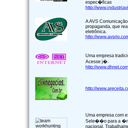
espec�ficas
http://www.industriavi
A AVS Comunicação 
propaganda, que real
eletrônica.
http://www.avsrio.com
Uma empresa tradicio
Acesse j�.
http://www.dhnet.com
http://www.areceita.c
Uma empresa com ex
Sele��o para a �r
nacional. Trabalham