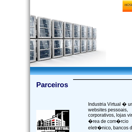
Parceiros
Industria Virtual �
websites pessoais,
corporativos, lojas v
�rea de com�rcio
eletr�nico, bancos 